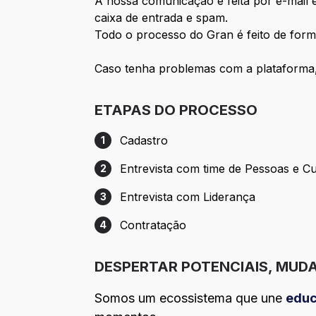
A nossa comunicação é feita por e-mail 
caixa de entrada e spam.
Todo o processo do Gran é feito de form
Caso tenha problemas com a plataforma,
ETAPAS DO PROCESSO
Cadastro
1
Etapa 1: Cadastro
Entrevista com time de Pessoas e Cu
2
Etapa 2: Entrevista com time de Pessoas 
Entrevista com Liderança
3
Etapa 3: Entrevista com Liderança
Contratação
4
Etapa 4: Contratação
DESPERTAR POTENCIAIS, MUDA
Somos um ecossistema que une
edu