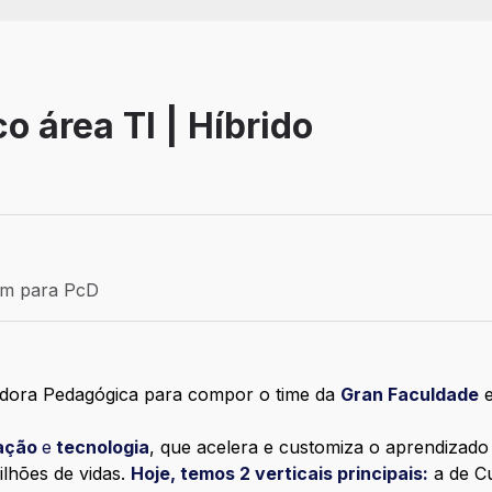
 área TI | Híbrido
Efetivo
ém para PcD
para PcD
dora Pedagógica
para compor o time da
Gran Faculdade
e
ação
e
tecnologia
, que acelera e customiza o aprendizado
lhões de vidas.
Hoje, temos 2 verticais principais:
a de Cu