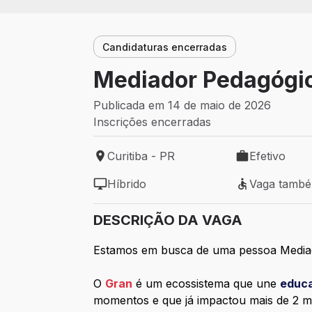
Candidaturas encerradas
Mediador Pedagógico
Publicada em 14 de maio de 2026
Inscrições encerradas
Curitiba - PR
Efetivo
Local de trabalho: Curitiba - PR
Tipo de vaga: 
Híbrido
Vaga tamb
Modelo de trabalho: Híbrido
Vaga também 
DESCRIÇÃO DA VAGA
Estamos em busca de uma pessoa
Media
O
Gran
é um ecossistema que une
educ
momentos e que já impactou mais de 2 mi