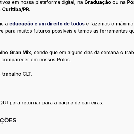
tivos em nossa plataforma digital, na
Graduação
ou na
Pó
m
Curitiba/PR
.
ue a
educação é um direito de todos
e fazemos o máximo p
 para muitos futuros possíveis e temos as ferramentas que
alho
Gran Mix
, sendo que em alguns dias da semana o tra
io comparecer em nossos Polos.
 trabalho CLT.
QUI
para retornar para a página de carreiras.
IÇÕES