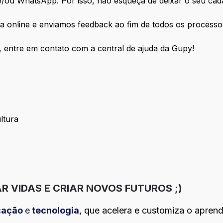
e/ou WhatsApp. Por isso, não esqueça de deixar o seu cada
a online e enviamos feedback ao fim de todos os processo
 entre em contato com a central de ajuda da Gupy!
ltura
e Cultura
R VIDAS E CRIAR NOVOS FUTUROS ;)
cação
e
tecnologia
, que acelera e customiza o apren